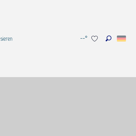
--°
sieren
Suche
Voir les favoris