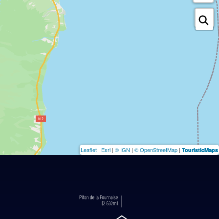
Leaflet
|
Esri
|
© IGN
|
© OpenStreetMap
|
TouristicMaps