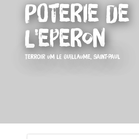
Poterie de
l'Eperon
TERROIR
UM LE GUILLAUME, SAINT-PAUL