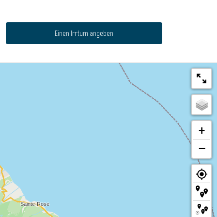
Einen Irrtum angeben
+
−