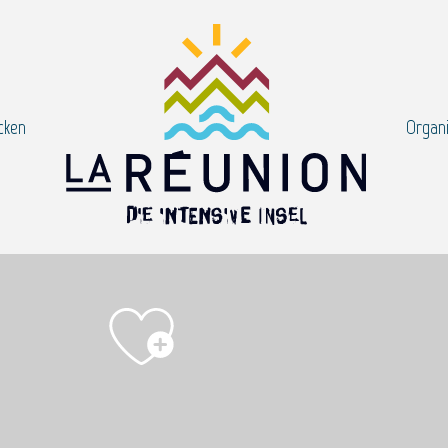
cken
Organi