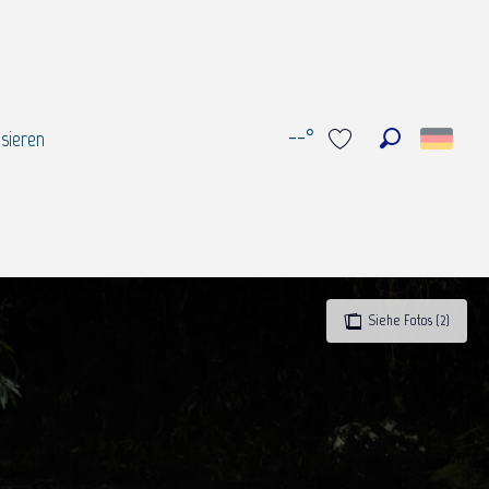
--°
sieren
Suche
Voir les favoris
Siehe Fotos (2)