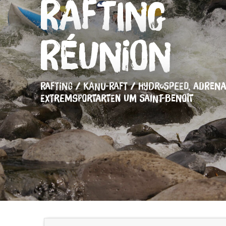
Rafting
Réunion
RAFTING / KANU-RAFT / HYDROSPEED,
ADRENA
EXTREMSPORTARTEN
UM SAINT-BENOÎT