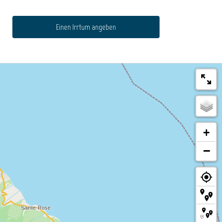
Einen Irrtum angeben
+
−