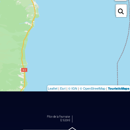
Leaflet
|
Esri
|
© IGN
|
© OpenStreetMap
|
TouristicMaps