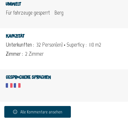
Umwelt
Für fahrzeuge gesperrt
Berg
Kapazität
Unterkunften :
32 Person(en)
• Superficy :
110 m
2
Zimmer :
2 Zimmer
Gesprochene Sprachen
Alle Kommentare ansehen