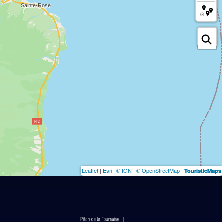
Leaflet
|
Esri
|
© IGN
|
© OpenStreetMap
|
TouristicMaps