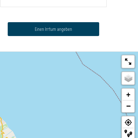
Einen Irrtum angeben
+
−