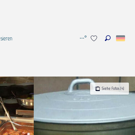
--°
sieren
Suche
Voir les favoris
Siehe Fotos (4)