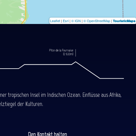
Leaflet
|
Esri
|
© IGN
|
© OpenStreetMap
|
TouristicMaps
 tropischen Insel im Indischen Ozean. Einflüsse aus Afrika,
ztiegel der Kulturen.
Den Kontakt halten