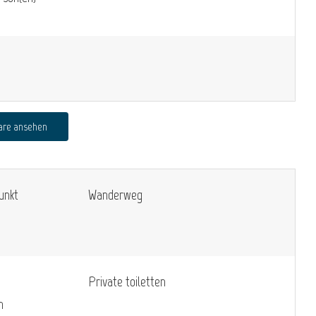
are ansehen
unkt
Wanderweg
Private toiletten
n