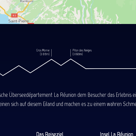
ische Überseedépartement La Réunion dem Besucher das Erlebnis einer
einen sich auf diesem Eiland und machen es zu einem wahren Schmel
Das Reiseziel
Insel La Réunion