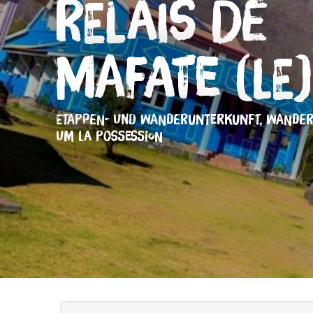
Relais de
Mafate (Le)
ETAPPEN- UND WANDERUNTERKUNFT,
WANDER
UM LA POSSESSION