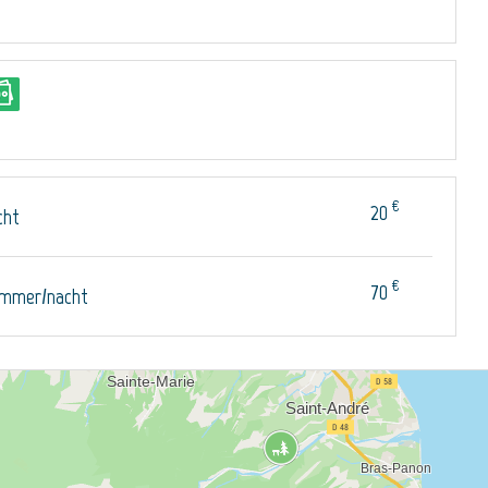
€
20
cht
€
70
immer/nacht