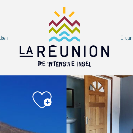
cken
Organi