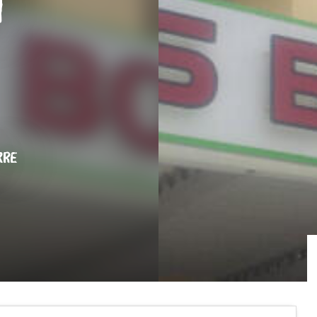
t
RRE