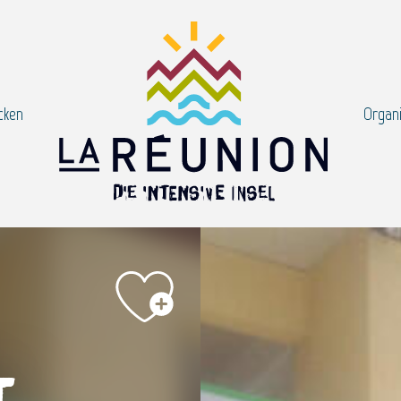
cken
Organi