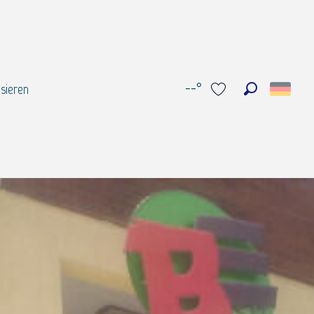
--°
sieren
Suche
Voir les favoris