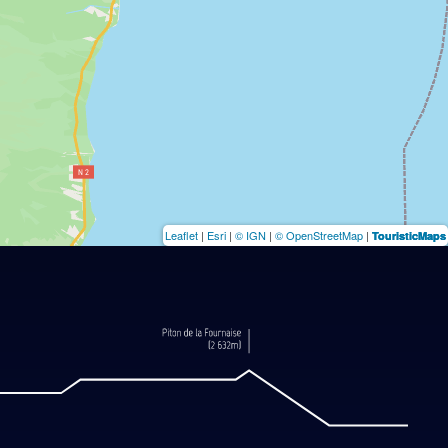
Leaflet
|
Esri
|
© IGN
|
© OpenStreetMap
|
TouristicMaps