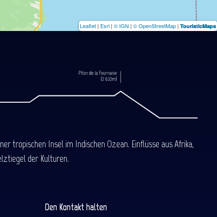
Leaflet
|
Esri
|
© IGN
|
© OpenStreetMap
|
TouristicMaps
 tropischen Insel im Indischen Ozean. Einflüsse aus Afrika,
ztiegel der Kulturen.
Den Kontakt halten