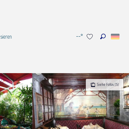
--°
sieren
Suche
Voir les favoris
Siehe Fotos (5)