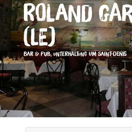
Roland Ga
(Le)
BAR & PUB,
UNTERHALTUNG
UM SAINT-DENIS