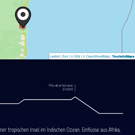
Leaflet
|
Esri
|
© IGN
|
© OpenStreetMap
|
TouristicMaps
 tropischen Insel im Indischen Ozean. Einflüsse aus Afrika,