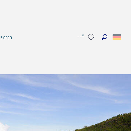
--°
sieren
Suche
Voir les favoris