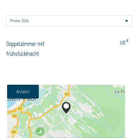
€
110
Doppelzimmer mit
frühstück/nacht
Anfahrt