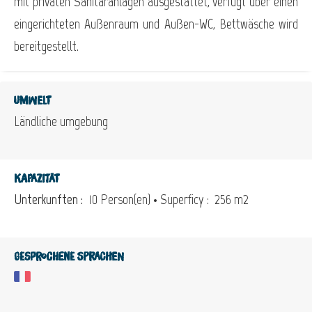
mit privaten Sanitäranlagen ausgestattet, verfügt über einen
eingerichteten Außenraum und Außen-WC, Bettwäsche wird
bereitgestellt.
Umwelt
Ländliche umgebung
Kapazität
Unterkunften :
10 Person(en)
• Superficy :
256 m
2
Gesprochene Sprachen