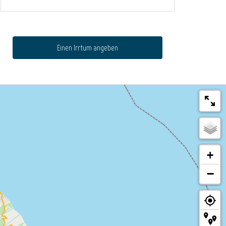
Einen Irrtum angeben
+
−