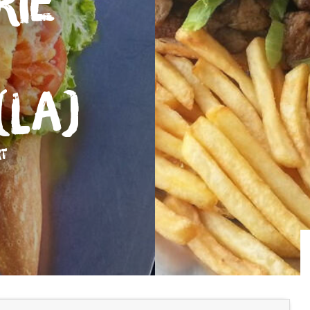
rie
(La)
RT