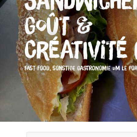
Sandwiche
Goût &
Créativité 
FAST FOOD,
SONSTIGE GASTRONOMIE
UM LE PO