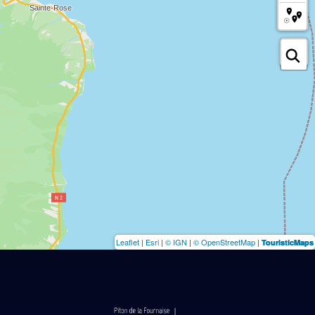
Leaflet
|
Esri
|
© IGN
|
© OpenStreetMap
|
TouristicMaps