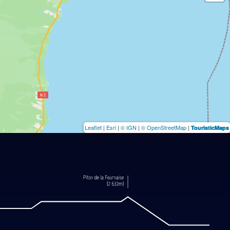
Leaflet
|
Esri
|
© IGN
|
© OpenStreetMap
|
TouristicMaps