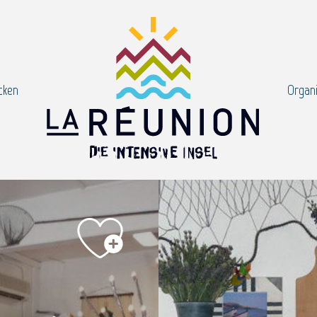
cken
Organi