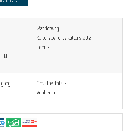
are ansehen
Wanderweg
Kultureller ort / kulturstätte
Tennis
unkt
zugang
Privatparkplatz
Ventilator