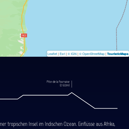
Leaflet
|
Esri
|
© IGN
|
© OpenStreetMap
|
TouristicMaps
 tropischen Insel im Indischen Ozean. Einflüsse aus Afrika,