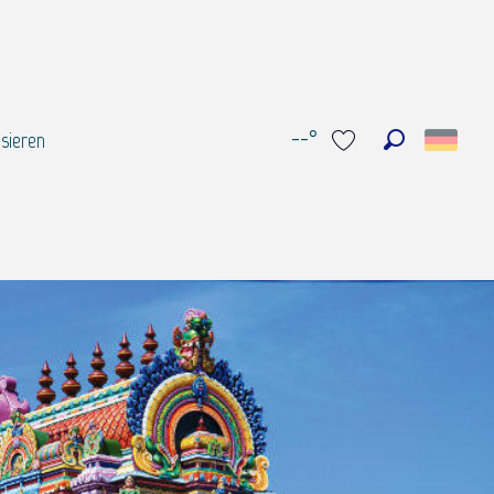
--°
sieren
Suche
Voir les favoris