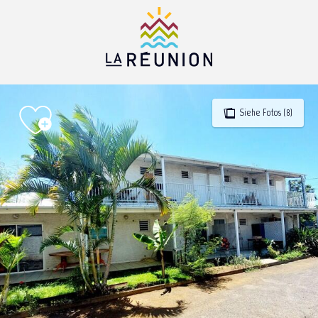
Aller
au
contenu
principal
Siehe Fotos (8)