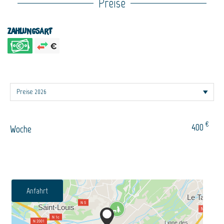
Preise
Zahlungsart
€
400
Woche
Anfahrt