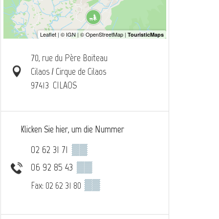
70, rue du Père Boiteau
Cilaos / Cirque de Cilaos
97413
CILAOS
Klicken Sie hier, um die Nummer
02 62 31 71
▒▒
06 92 85 43
▒▒
▒▒
Fax: 02 62 31 80