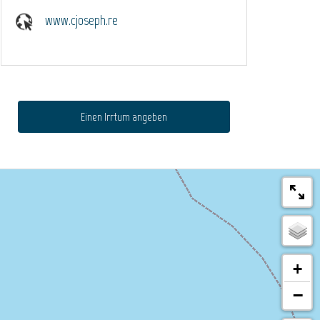
www.cjoseph.re
Einen Irrtum angeben
+
−