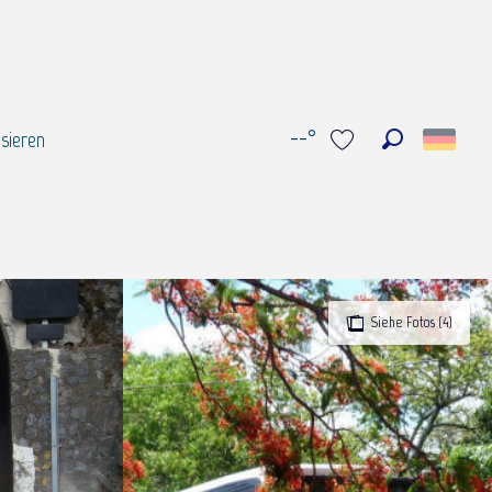
--°
sieren
Suche
Voir les favoris
Siehe Fotos (4)