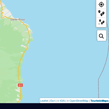
Leaflet
|
Esri
|
© IGN
|
© OpenStreetMap
|
TouristicMaps