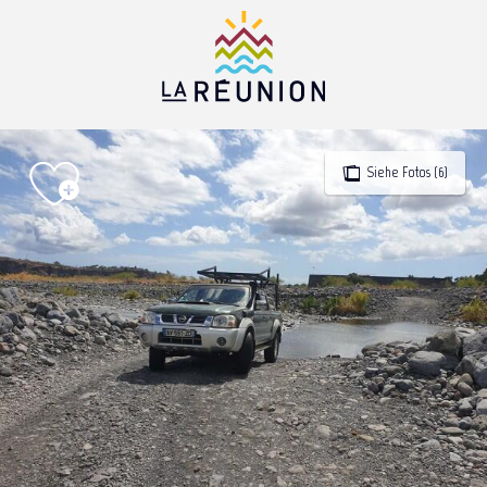
Aller
au
contenu
principal
Siehe Fotos (6)