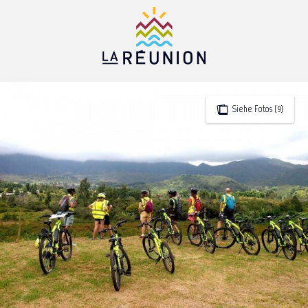
Aller
au
contenu
principal
Siehe Fotos (9)