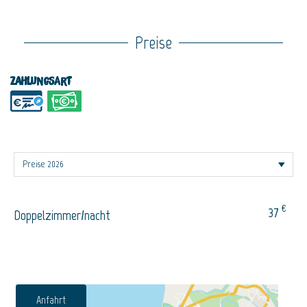
Preise
Zahlungsart
€
37
Doppelzimmer/nacht
Anfahrt