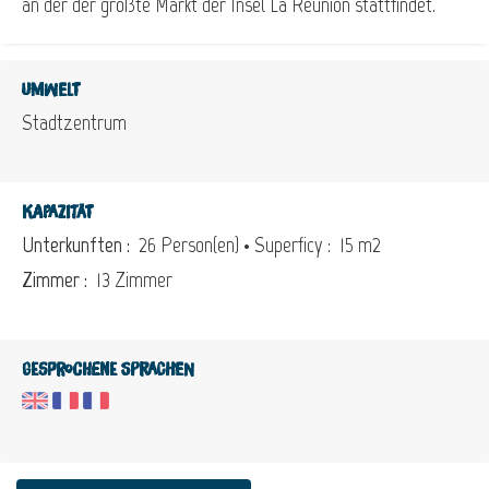
an der der größte Markt der Insel La Réunion stattfindet.
Umwelt
Stadtzentrum
Kapazität
Unterkunften :
26 Person(en)
• Superficy :
15 m
2
Zimmer :
13 Zimmer
Gesprochene Sprachen