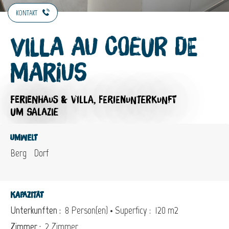
KONTAKT
Villa Au Coeur de
Marius
FERIENHAUS & VILLA,
FERIENUNTERKUNFT
UM SALAZIE
Umwelt
Berg
Dorf
Kapazität
Unterkunften :
8 Person(en)
• Superficy :
120 m
2
Zimmer :
2 Zimmer