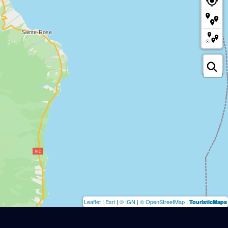
Leaflet
|
Esri
|
© IGN
|
© OpenStreetMap
|
TouristicMaps