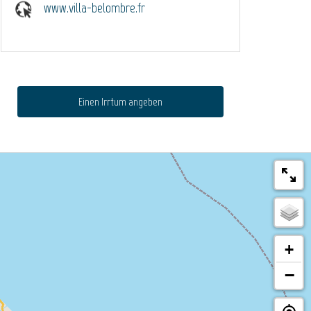
www.villa-belombre.fr
Einen Irrtum angeben
+
−