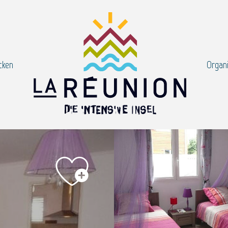
cken
Organi