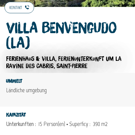
KONTAKT
Villa Benvengudo
(La)
FERIENHAUS & VILLA,
FERIENUNTERKUNFT
UM LA
RAVINE DES CABRIS, SAINT-PIERRE
Umwelt
Ländliche umgebung
Kapazität
Unterkunften :
15 Person(en)
• Superficy :
390 m
2