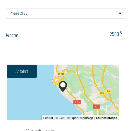
€
2500
Woche
Anfahrt
47 rue du Lagon