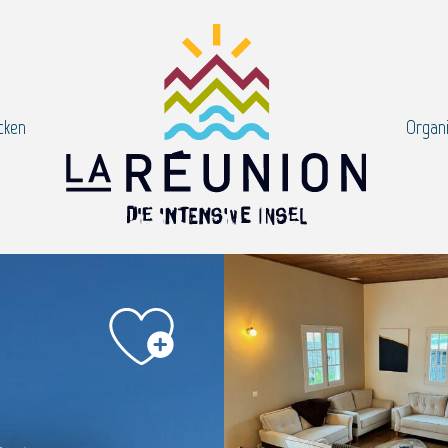
cken
Organi