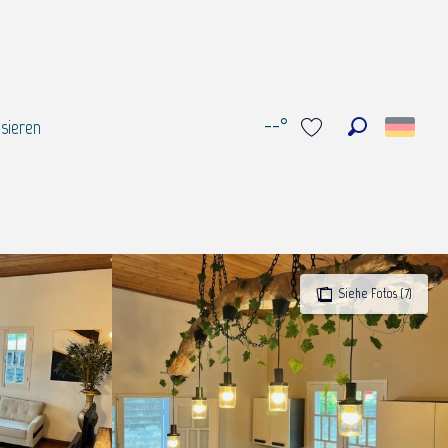
--°
sieren
Suche
Voir les favoris
Siehe Fotos (7)