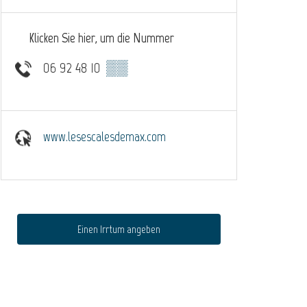
Klicken Sie hier, um die Nummer
06 92 48 10
▒▒
www.lesescalesdemax.com
Einen Irrtum angeben