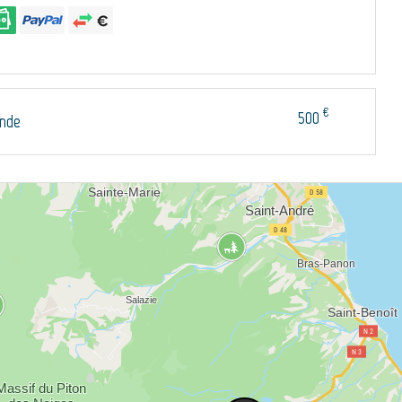
€
500
nde