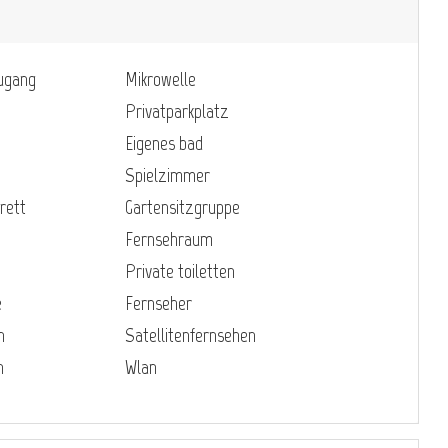
zugang
Mikrowelle
Privatparkplatz
Eigenes bad
Spielzimmer
rett
Gartensitzgruppe
Fernsehraum
Private toiletten
e
Fernseher
n
Satellitenfernsehen
n
Wlan