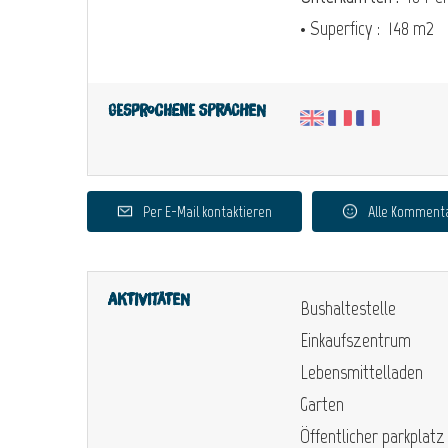
• Superficy :
148 m
2
Gesprochene Sprachen
Per E-Mail kontaktieren
Alle Komment
Aktivitäten
Bushaltestelle
Einkaufszentrum
Lebensmittelladen
Garten
Öffentlicher parkplatz