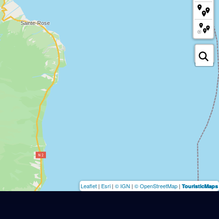
Leaflet
|
Esri
|
© IGN
|
© OpenStreetMap
|
TouristicMaps