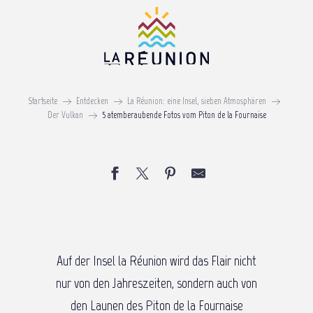
Aller
au
contenu
5 atemberaubende Fotos vom
principal
Piton de la Fournaise
Startseite
Entdecken
La Réunion: eine Insel, sieben Atmosphären
Der Vulkan
5 atemberaubende Fotos vom Piton de la Fournaise
Auf der Insel la Réunion wird das Flair nicht
nur von den Jahreszeiten, sondern auch von
den Launen des Piton de la Fournaise