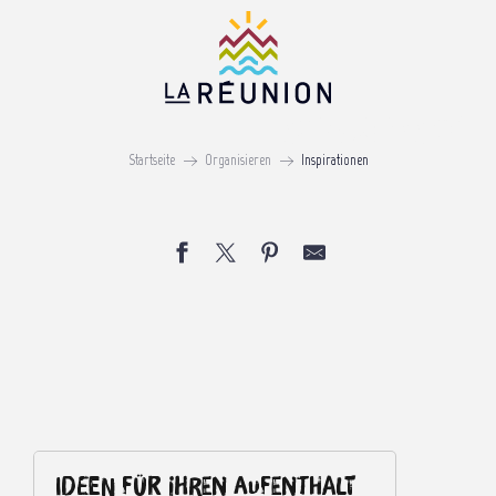
Aller
au
contenu
principal
Inspirationen
Startseite
Organisieren
Inspirationen
Ideen für Ihren Aufenthalt