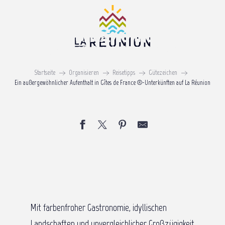
Aller
au
Ein außergewöhnlicher
contenu
Aufenthalt in Gîtes de France
principal
®-Unterkünften auf La
Startseite
Organisieren
Reisetipps
Gütezeichen
Réunion
Ein außergewöhnlicher Aufenthalt in Gîtes de France ®-Unterkünften auf La Réunion
Mit farbenfroher Gastronomie, idyllischen
Landschaften und unvergleichlicher Großzügigkeit