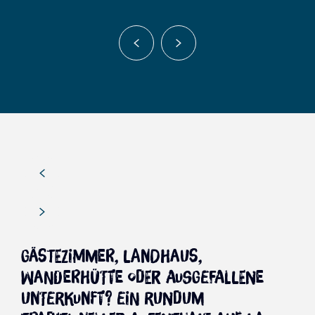
Ländliche Gîte :
Es handelt sich um ein Haus oder eine
freistehende Unterkunft in ruhiger Lage, die
für Familien während der Ferien oder am
Wochenende konzipiert ist. Diese Familien
müssen vor Ort alle notwendigen
Annehmlichkeiten für ihren Aufenthalt
vorfinden (separater Eingang, Küche, Wohn-
Esszimmer, ein oder mehrere Schlafzimmer,
ein Badezimmer sowie hochwertige Möbel
und Ausstattung). Die Unterkunft wird als
„Epis“ (von 2 bis 5 Epis) klassifiziert.
Gästezimmer, Landhaus,
Wanderhütte oder ausgefallene
Unterkunft? Ein rundum