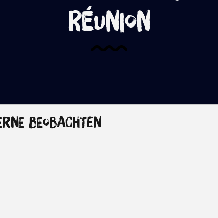
Réunion
erne beobachten