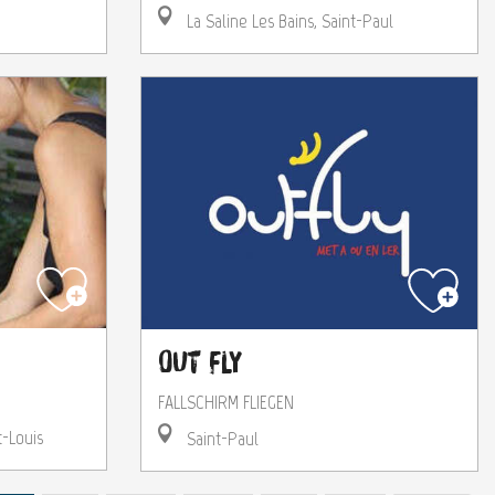
La Saline Les Bains, Saint-Paul
Out Fly
FALLSCHIRM FLIEGEN
t-Louis
Saint-Paul