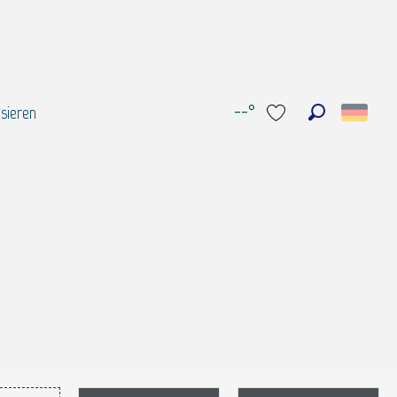
--°
sieren
Suche
Voir les favoris