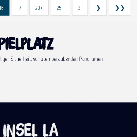
16
17
20+
25+
31
❯
❯❯
pielplatz
völliger Sicherheit, vor atemberaubenden Panoramen,
 Insel La