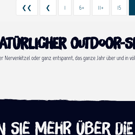
❮❮
❮
1
6+
11+
15
natürlicher Outdoor-S
emer Nervenkitzel oder ganz entspannt, das ganze Jahr über und in 
 Sie mehr über die