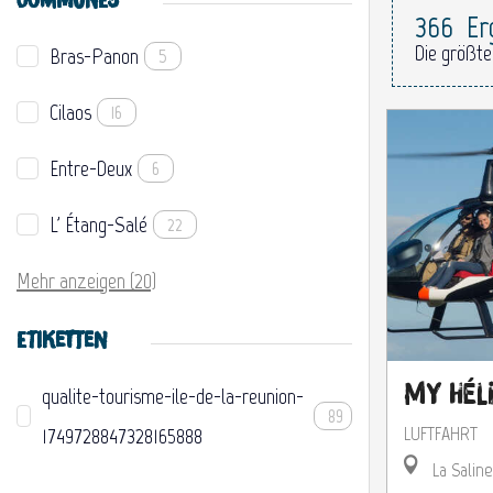
COMMUNES
366
Er
Die größte
Bras-Panon
5
Cilaos
16
Entre-Deux
6
L' Étang-Salé
22
Mehr anzeigen (20)
ETIKETTEN
My Hél
qualite-tourisme-ile-de-la-reunion-
89
LUFTFAHRT
1749728847328165888
La Saline