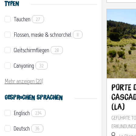
TYPEN
Tauchen
27
Flossen, maske & schnorchel
11
Gleitschirmfliegen
28
Canyoning
32
Mehr anzeigen (20)
Porte 
Casca
GESPROCHEN SPRACHEN
(La)
Englisch
234
GEFÜHRTE T
ERKUNDUNG
Deutsch
36