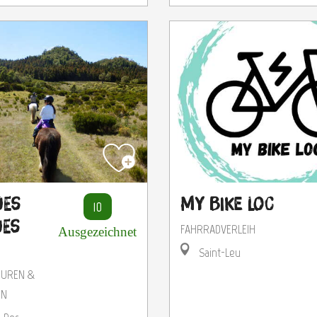
des
My Bike Loc
10
des
FAHRRADVERLEIH
Ausgezeichnet
Saint-Leu
OUREN &
EN