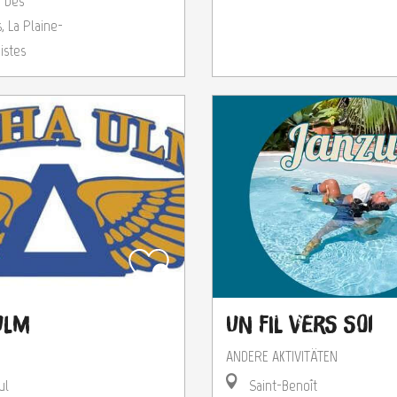
e Des
, La Plaine-
istes
Un Fil Vers Soi
Ulm
ANDERE AKTIVITÄTEN
Saint-Benoît
ul