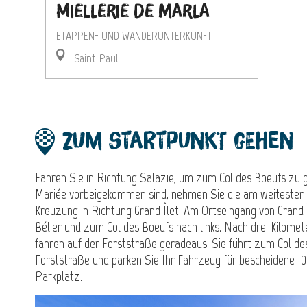
Miellerie de Marla
Gîte des Trois Roches
Gîte Hoareau Expedit
Gîte Hoareau Yolande
Gîte Giroday
Gîte Ti Piton
Fanélie César (Gîte)
ETAPPEN- UND WANDERUNTERKUNFT
ETAPPEN- UND WANDERUNTERKUNFT
ETAPPEN- UND WANDERUNTERKUNFT
ETAPPEN- UND WANDERUNTERKUNFT
ETAPPEN- UND WANDERUNTERKUNFT
ETAPPEN- UND WANDERUNTERKUNFT
ETAPPEN- UND WANDERUNTERKUNFT
Saint-Paul
Saint-Paul
Saint-Paul
Saint-Paul
Saint-Paul
Saint-Paul
Saint-Paul
Zum Startpunkt gehen
Fahren Sie in Richtung Salazie, um zum Col des Boeufs zu g
Mariée vorbeigekommen sind, nehmen Sie die am weitesten 
Kreuzung in Richtung Grand Îlet. Am Ortseingang von Grand 
Bélier und zum Col des Boeufs nach links. Nach drei Kilomet
fahren auf der Forststraße geradeaus. Sie führt zum Col de
Forststraße und parken Sie Ihr Fahrzeug für bescheidene 1
Parkplatz.