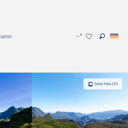
--°
sieren
Suche
Voir les favoris
Siehe Fotos (35)