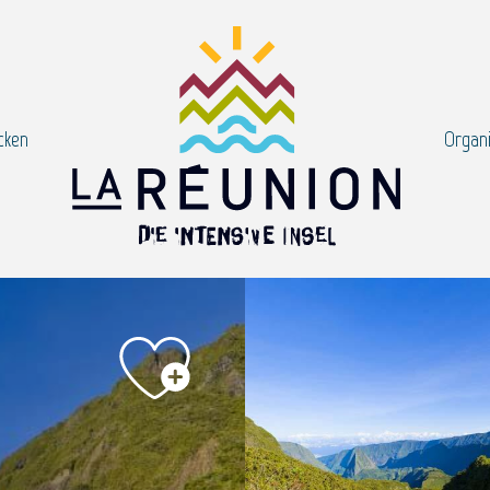
cken
Organi