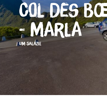
Col des B
- Marla
UM SALAZIE