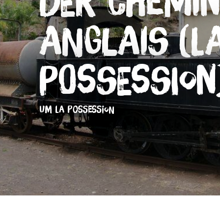
Der Chemin
Anglais (L
Possession
UM LA POSSESSION