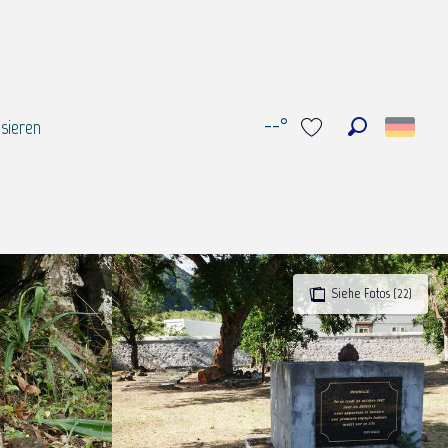
--°
sieren
Suche
Voir les favoris
Siehe Fotos (22)