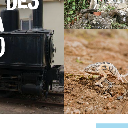
 des
a
)