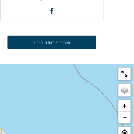
Einen Irrtum angeben
+
−