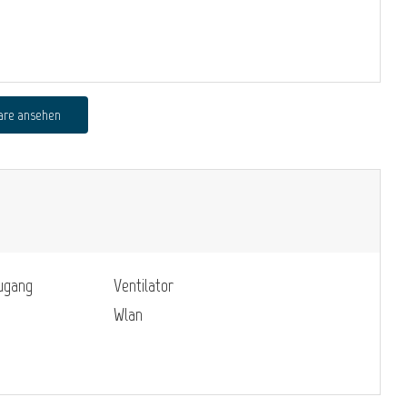
are ansehen
zugang
Ventilator
Wlan