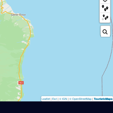
Leaflet
|
Esri
|
© IGN
|
© OpenStreetMap
|
TouristicMaps