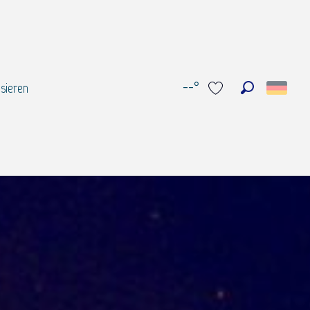
--°
sieren
Suche
Voir les favoris