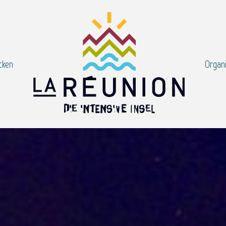
cken
Organi