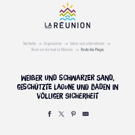
Aller
au
contenu
principal
STRAND-STRASSE
Route des plages
Startseite
Organisieren
Sehen und unternehmen
Rund um die Insel La Réunion
Route des Plages
DIE BLAUE INSEL
Weißer und schwarzer Sand,
geschützte Lagune und Baden in
völliger Sicherheit