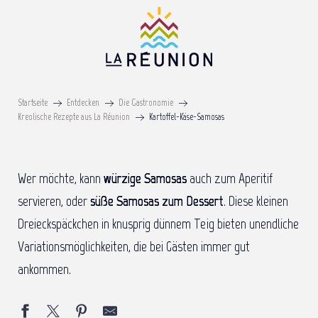
Aller
au
contenu
principal
Kartoffel-Käse- Samosas
Startseite
Entdecken
Die Gastronomie
Kreolische Rezepte aus La Réunion
Kartoffel-Käse-Samosas
Wer möchte, kann
würzige Samosas
auch zum Aperitif
servieren, oder
süße Samosas zum Dessert
. Diese kleinen
Dreieckspäckchen in knusprig dünnem Teig bieten unendliche
Variationsmöglichkeiten, die bei Gästen immer gut
ankommen.