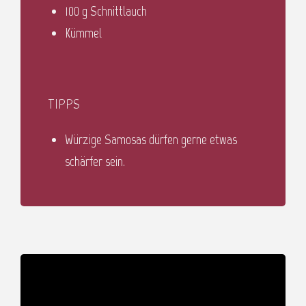
100 g Schnittlauch
Kümmel
TIPPS
Würzige Samosas dürfen gerne etwas
schärfer sein.