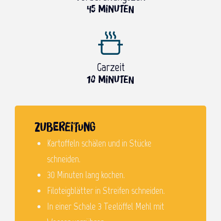
45 MINUTEN
Garzeit
10 MINUTEN
Zubereitung
Kartoffeln schälen und in Stücke
schneiden.
30 Minuten lang kochen.
Filoteigblätter in Streifen schneiden.
In einer Schale 3 Teelöffel Mehl mit